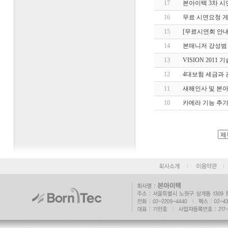
17
본아이텍 3차 시
16
무료 시연요청 
15
[무료시연회 안내
14
본매니저 강성범
13
VISION 201
12
4대보험 세금과
11
새해인사 및 본
10
카메라 기능 추